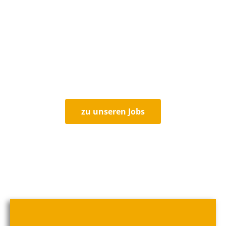
Karriere im IT-Systemhaus
TTG GmbH machen
Das Team von TTG GmbH wächst... vielleicht mit
Ihnen?
zu unseren Jobs