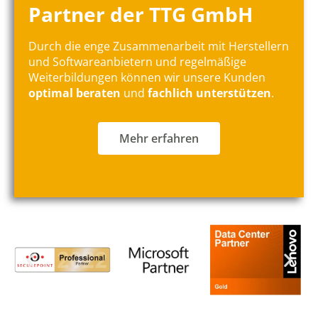
Partner der TTG GmbH
Durch die enge Zusammenarbeit mit Herstellern
und Softwareanbietern und regelmäßige
Weiterbildungen können wir unsere Kunden
optimal beraten
und
fachlich unterstützen
.
Mehr erfahren