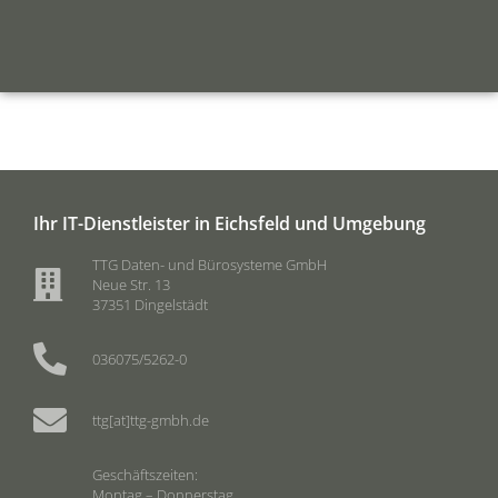
Ihr IT-Dienstleister
in Eichsfeld
und Umgebung
TTG Daten- und Bürosysteme GmbH
Neue Str. 13
37351 Dingelstädt
036075/5262-0
ttg[at]ttg-gmbh.de
Geschäftszeiten:
Montag – Donnerstag